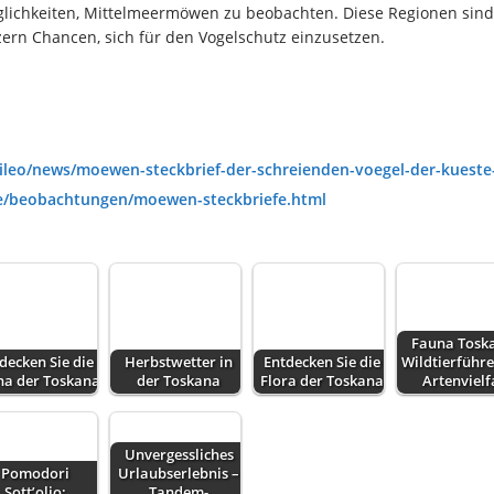
öglichkeiten, Mittelmeermöwen zu beobachten. Diese Regionen sind
ern Chancen, sich für den Vogelschutz einzusetzen.
lileo/news/moewen-steckbrief-der-schreienden-voegel-der-kuest
de/beobachtungen/moewen-steckbriefe.html
Fauna Tosk
decken Sie die
Herbstwetter in
Entdecken Sie die
Wildtierführe
na der Toskana
der Toskana
Flora der Toskana
Artenvielf
Unvergessliches
Pomodori
Urlaubserlebnis –
Sott’olio:
Tandem-