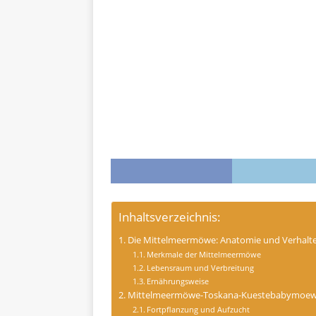
Inhaltsverzeichnis:
Die Mittelmeermöwe: Anatomie und Verhalt
Merkmale der Mittelmeermöwe
Lebensraum und Verbreitung
Ernährungsweise
Mittelmeermöwe-Toskana-Kuestebabymoewe
Fortpflanzung und Aufzucht