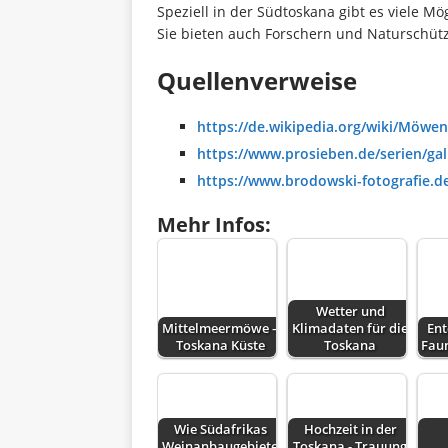
Speziell in der Südtoskana gibt es viele M
Sie bieten auch Forschern und Naturschütz
Quellenverweise
https://de.wikipedia.org/wiki/Möwen
https://www.prosieben.de/serien/ga
https://www.brodowski-fotografie.
Mehr Infos:
Wetter und
Mittelmeermöwe –
Klimadaten für die
Ent
Toskana Küste
Toskana
Fau
Wie Südafrikas
Hochzeit in der
Weinanbaugebiete
Toskana - Trauung