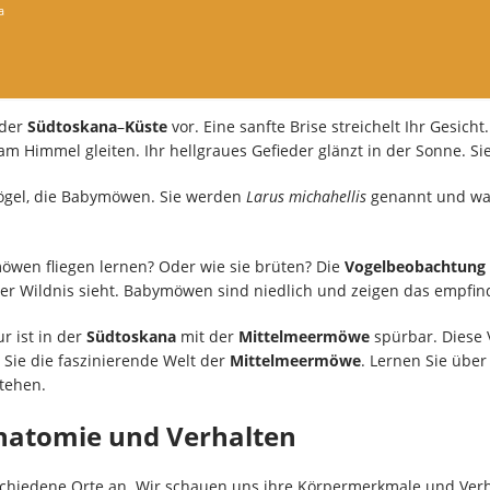
a
 der
Südtoskana
–
Küste
vor. Eine sanfte Brise streichelt Ihr Gesicht
m Himmel gleiten. Ihr hellgraues Gefieder glänzt in der Sonne. Sie
vögel, die Babymöwen. Sie werden
Larus michahellis
genannt und wag
möwen fliegen lernen? Oder wie sie brüten? Die
Vogelbeobachtung
r Wildnis sieht. Babymöwen sind niedlich und zeigen das empfind
 ist in der
Südtoskana
mit der
Mittelmeermöwe
spürbar. Diese 
 Sie die faszinierende Welt der
Mittelmeermöwe
. Lernen Sie übe
tehen.
natomie und Verhalten
schiedene Orte an. Wir schauen uns ihre Körpermerkmale und Ver