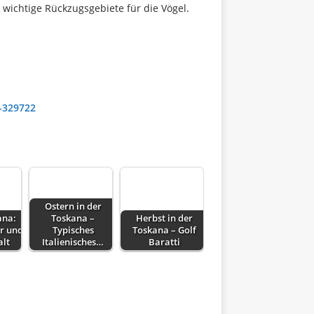
 wichtige Rückzugsgebiete für die Vögel.
e-329722
Ostern in der
ana:
Toskana –
Herbst in der
r und
Typisches
Toskana – Golf
alt
Italienisches…
Baratti