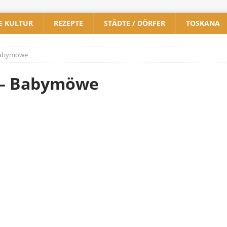
E KULTUR
REZEPTE
STÄDTE / DÖRFER
TOSKANA
Babymöwe
 – Babymöwe