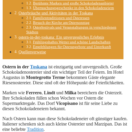
Berühmte Marken und große Schokoladenanbieter
Überraschungsgeschenke in den Schokoladeneiern
Osterbräuche und Aktivitäten in der Toskana
Familientraditionen und Osteressen
Besuch der Kirche am Ostersonntag
Osterfestivals und Veranstaltungen in verschiedenen
Städten
ostern-in-der-toskana: Ein unvergessliches Erlebnis
Frühlingshaftes Wetter und schöne Landschaften
Empfehlungen für Osterangebote und Unterkunft
Quellenverweise
Ostern in der
Toskana
ist einzigartig und unvergesslich. Große
Schokoladenostereier sind ein wichtiger Teil der Feiern. Im Hotel
Augustus in
Montegrotto Terme
bekommen Gäste elegante
Riesenostereier. Diese sind oft der Höhepunkt der Feierlichkeiten.
Marken wie
Ferrero
,
Lindt
und
Milka
bereichern die Osterzeit.
Ihre Schokoladen füllen schon Wochen vor Ostern die
Supermarktregale. Das Dorf
Vicopisano
ist für seine Liebe zu
diesen Schokoladeneiern bekannt.
Nach Ostern kann man diese Schokoladeneier oft günstiger kaufen.
Italiener schenken sich auch kleine Ostereier und Marzipan. Das ist
eine beliebte
Tradition
.