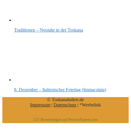
Traditionen – Neujahr in der Toskana
8. Dezember – Italienischer Feiertag (Immacolata)
© Toskanaitalien.de
Impressum
|
Datenschutz
| *Werbelink
221
Bewertungen auf ProvenExpert.com