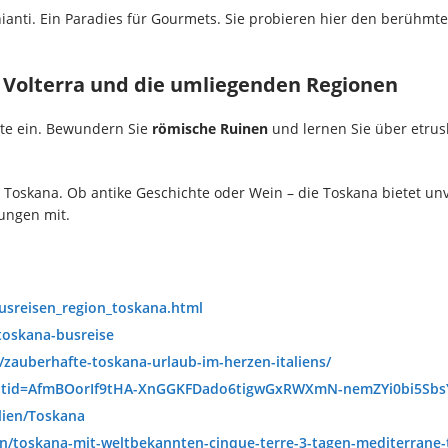
ianti. Ein Paradies für Gourmets. Sie probieren hier den berühmt
: Volterra und die umliegenden Regionen
hte ein. Bewundern Sie
römische Ruinen
und lernen Sie über etrus
er Toskana. Ob antike Geschichte oder Wein – die Toskana bietet unv
ungen mit.
usreisen_region_toskana.html
toskana-busreise
/zauberhafte-toskana-urlaub-im-herzen-italiens/
?srsltid=AfmBOorIf9tHA-XnGGKFDado6tigwGxRWXmN-nemZYi0bi5Sbs
lien/Toskana
en/toskana-mit-weltbekannten-cinque-terre-3-tagen-mediterrane-