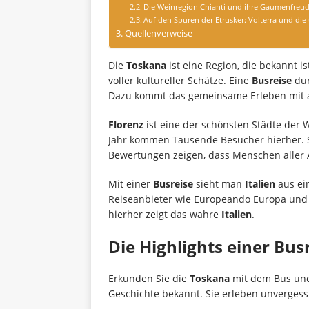
Die Weinregion Chianti und ihre Gaumenfreu
Auf den Spuren der Etrusker: Volterra und di
Quellenverweise
Die
Toskana
ist eine Region, die bekannt i
voller kultureller Schätze. Eine
Busreise
dur
Dazu kommt das gemeinsame Erleben mit 
Florenz
ist eine der schönsten Städte der We
Jahr kommen Tausende Besucher hierher. Si
Bewertungen zeigen, dass Menschen aller A
Mit einer
Busreise
sieht man
Italien
aus ein
Reiseanbieter wie Europeando Europa und B
hierher zeigt das wahre
Italien
.
Die Highlights einer Bu
Erkunden Sie die
Toskana
mit dem Bus und
Geschichte bekannt. Sie erleben unverges