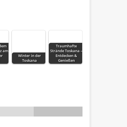
 dem
Traumhafte
z am
Strände Toskana –
er
Winter in der
Entdecken &
Toskana
Genießen