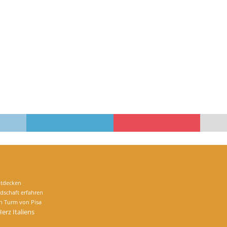
ntdecken
dschaft erfahren
en Turm von Pisa
rz Italiens
e