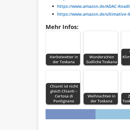
https://www.amazon.de/ADAC-Roadt
https://www.amazon.de/ultimative-I
Mehr Infos:
Herbstwetter in
Wunderschön
Klim
der Toskana
Südliche Toskana
Chianti ist nicht
gleich Chianti –
Certosa di
Weihnachten in
Z
Pontignano
der Toskana
Tos