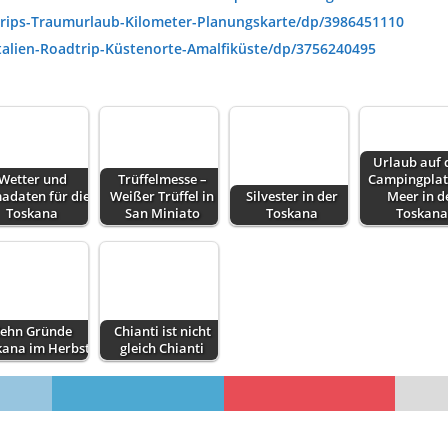
rips-Traumurlaub-Kilometer-Planungskarte/dp/3986451110
talien-Roadtrip-Küstenorte-Amalfiküste/dp/3756240495
Urlaub auf
Wetter und
Trüffelmesse –
Campingplat
adaten für die
Weißer Trüffel in
Silvester in der
Meer in d
Toskana
San Miniato
Toskana
Toskana
ehn Gründe
Chianti ist nicht
kana im Herbst
gleich Chianti