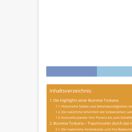
Inhaltsverzeichnis:
Die Highlights einer Busreise Toskana
Historische Städte und Sehenswürdigkeiten e
Die natürliche Schönheit der toskanischen Lan
Kulturelle Juwele: Von Florenz bis zum Schief
Busreise Toskana – Traumrouten durch das He
Die malerische Versiliaküste und ihre Badeort