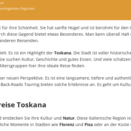
den
e umliegenden Regionen
st für ihre Schönheit. Sie hat sanfte Hügel und ist berühmt für de
ch diese Gegend bietet etwas Besonderes. Man kann überall Hal
anderen Reisenden.
lt. Es ist ein Highlight der
Toskana
. Die Stadt ist voller historis
e suchen Kultur, Geschichte und gutes Essen. Und viele schätzen
ltersgruppen hier ihre ideale Reise finden.
er neuen Perspektive. Es ist eine langsamere, tiefere und authenti
ack-Roads Touring bieten solche Erlebnisse an. Es geht um Kultu
sreise Toskana
 entdecken Sie ihre Kultur und
Natur
. Diese italienische Region i
sliche Momente in Städten wie
Florenz
und
Pisa
oder an der Küste