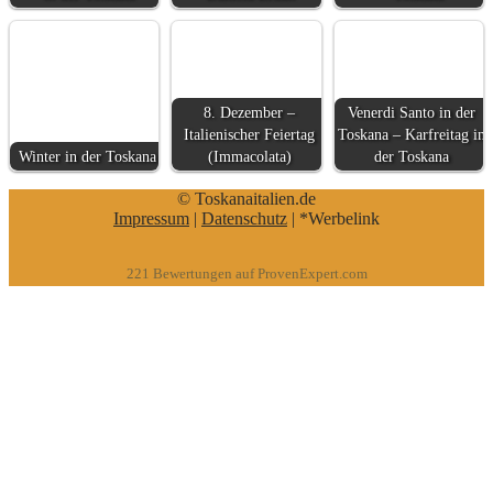
8. Dezember –
Venerdi Santo in der
Italienischer Feiertag
Toskana – Karfreitag in
Winter in der Toskana
(Immacolata)
der Toskana
© Toskanaitalien.de
Impressum
|
Datenschutz
| *Werbelink
221
Bewertungen auf ProvenExpert.com
eEducation Net e.K.