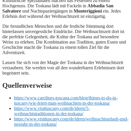
Kulinarische Spezialitäten machen das Festessen zu einem
Hochgenuss. Die Toskana lädt mit Fackeln in
Abbadia San
Salvatore
und Nachtspaziergängen in
Monteriggioni
ein. Jedes
Erlebnis dort während der Weihnachtszeit ist einzigartig.
Die freundlichen Menschen und die festliche Stimmung dort
hinterlassen unvergessliche Eindrücke. Die Weihnachtszeit dort ist
die perfekte Gelegenheit, die Kultur der Toskana auf besondere
Weise zu erleben. Die Kombination aus Tradition, guten Essen und
Geschichte macht die Toskana zu einem tollen Ziel für die
Adventszeit.
Lassen Sie sich von der Magie der Toskana in der Weihnachtszeit
verzaubern. Sie werden von all den wunderbaren Erlebnissen dort
begeistert sein.
Quellenverweise
https://www.carolines-toscana.com/blog/things-to-do-in-
tuscany/wie-feiert-man-weihnachten-in-der-toskana/
https://www.visittuscany.com/de/ideen/5-
weihnachtstraditionen-in-der-toskana/
https://www.visittuscany.com/de/ideen/weihnachtsurlaub-und-
neujahr-in-der-toskana/