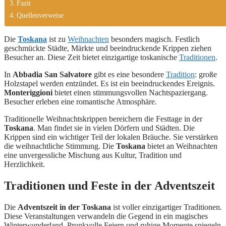
Fazit
Quellenverweise
Die
Toskana
ist zu
Weihnachten
besonders magisch. Festlich
geschmückte Städte, Märkte und beeindruckende Krippen ziehen
Besucher an. Diese Zeit bietet einzigartige toskanische
Traditionen
.
In
Abbadia San Salvatore
gibt es eine besondere
Tradition
: große
Holzstapel werden entzündet. Es ist ein beeindruckendes Ereignis.
Monteriggioni
bietet einen stimmungsvollen Nachtspaziergang.
Besucher erleben eine romantische Atmosphäre.
Traditionelle Weihnachtskrippen bereichern die Festtage in der
Toskana
. Man findet sie in vielen Dörfern und Städten. Die
Krippen sind ein wichtiger Teil der lokalen Bräuche. Sie verstärken
die weihnachtliche Stimmung. Die
Toskana
bietet an Weihnachten
eine unvergessliche Mischung aus Kultur, Tradition und
Herzlichkeit.
Traditionen und Feste in der Adventszeit
Die
Adventszeit in der Toskana
ist voller einzigartiger Traditionen.
Diese Veranstaltungen verwandeln die Gegend in ein magisches
Winterwunderland. Prunkvolle Feiern und ruhige Momente spiegeln