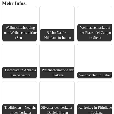
Mehr Infos:
Weihnachtsshopping
Weihnachtsmarkt auf
und Weihnachtsmärkte
Babbo Natale –
der Piazza del Campo
(San…
Nikolaus in Italien
in Siena
Fiaccolata in Abbadia
Weihnachtsmärkte der
San Salvatore
Toskana
Weihnachten in Italien
Traditionen – Neujahr
Silvester der Toskana –
Karfreitag in Pitigliano
in der Toskana
Daniela Braun
– Toskana