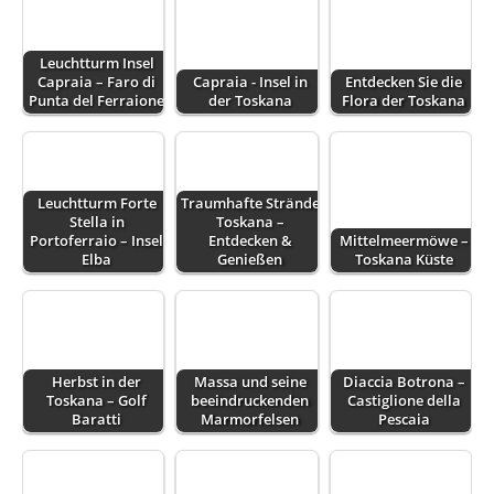
Leuchtturm Insel
Capraia – Faro di
Capraia - Insel in
Entdecken Sie die
Punta del Ferraione
der Toskana
Flora der Toskana
Leuchtturm Forte
Traumhafte Strände
Stella in
Toskana –
Portoferraio – Insel
Entdecken &
Mittelmeermöwe –
Elba
Genießen
Toskana Küste
Herbst in der
Massa und seine
Diaccia Botrona –
Toskana – Golf
beeindruckenden
Castiglione della
Baratti
Marmorfelsen
Pescaia