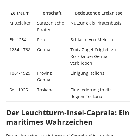
Zeitraum
Herrschaft
Bedeutende Ereignisse
Mittelalter
Sarazenische
Nutzung als Piratenbasis
Piraten
Bis 1284
Pisa
Schlacht von Meloria
1284-1768
Genua
Trotz Zugehörigkeit zu
Korsika bei Genua
verblieben
1861-1925
Provinz
Einigung Italiens
Genua
Seit 1925
Toskana
Eingliederung in die
Region Toskana
Der Leuchtturm-Insel-Capraia: Ein
maritimes Wahrzeichen
Der historische Leuchtturm auf Capraia zählt zu den