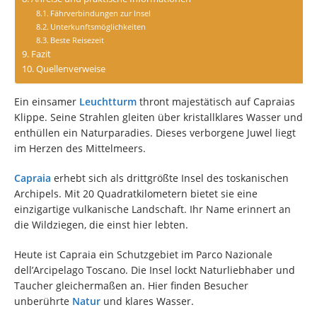
Fährverbindungen zur Insel
Unterkunftsmöglichkeiten
Beste Reisezeit
Fazit
Quellenverweise
Ein einsamer
Leuchtturm
thront majestätisch auf Capraias
Klippe. Seine Strahlen gleiten über kristallklares Wasser und
enthüllen ein Naturparadies. Dieses verborgene Juwel liegt
im Herzen des Mittelmeers.
Capraia
erhebt sich als drittgrößte Insel des toskanischen
Archipels. Mit 20 Quadratkilometern bietet sie eine
einzigartige vulkanische Landschaft. Ihr Name erinnert an
die Wildziegen, die einst hier lebten.
Heute ist Capraia ein Schutzgebiet im Parco Nazionale
dell’Arcipelago Toscano. Die Insel lockt Naturliebhaber und
Taucher gleichermaßen an. Hier finden Besucher
unberührte
Natur
und klares Wasser.