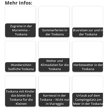
Mehr Infos:
Zugreise in der
Maremma –
Sommerferien in
Busreisen zur und in
Toskana
der Toskana
der Toskana
Wetter und
Wunderschön
Klimadaten für die
Herbstwetter in der
Südliche Toskana
Toskana
Toskana
Toskana mit Kinder -
das bietet die
Karneval in der
Urlaub auf dem
Toskana für die
Toskana – Nicht nur
Campingplatz am
Kleinen
in Viareggio
Meer in der Toskana