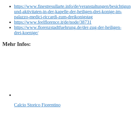
https://www.finestresullarte.info/de/veranstaltungen/besichtigu
und-aktivitaten-in-der-kapelle-der-heiligen-drei-konige-im-
palazzo-medici-riccardi-zum-dreikonigstag
https://www.feelflorence.it/de/node/38731
https://www.florenzstadtfuehrung.de/der-zug-der-heiligen-
drei-koenige/
Mehr Infos:
Calcio Storico Fiorentino