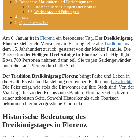
Besondere Aktivitäten und Besichtigungen
Die Kapelle der Heiligen Drei Könige
Workshops und Führungen
Fazit
Quellenverweise
Am 6. Januar ist in
Florenz
ein besonderer Tag. Der
Dreikönigstag-
Florenz
zieht viele Menschen an. Er bringt eine alte
Tradition
aus
dem 15. Jahrhundert zurück, gestartet von der Medici-Familie. Die
Prozession der
Heiligen Drei Könige in Florenz
ist ein Highlight.
Etwa 700 Personen nehmen daran teil. Sie tragen Seidengewänder
und reiten auf Pferden durch die Stadt.
Der
Tradition Dreikönigstag Florenz
bringt Farbe und Leben in
die Stadt. Es ist eine Darstellung der reichen Kultur und
Geschichte
.
Die Feier zeigt, wie stolz die Einwohner auf ihre Stadt sind. Von der
Via Larga bis zu den Renaissance-Bauten, Florenz zeigt sich von
seiner schönsten Seite. Sowohl Historiker als auch Touristen
bekommen hier unvergessliche Eindrücke.
Historische Bedeutung des
Dreikönigstages in Florenz