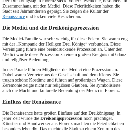
Der Dreikönigstag in Florenz steckt voller Geschichte, besonders im
Zusammenhang mit den Medici. Diese Feierlichkeiten haben die
Stadt seit Jahrhunderten geprägt. Sie zeigen die Kultur der
Renaissance
und locken viele Besucher an.
Die Medici und die Dreikönigsprozession
Die Medici-Familie war sehr wichtig für diese Feiern. Sie waren eng
mit der „Kompanie der Heiligen Drei Könige“ verbunden. Diese
Vereinigung führte eine beeindruckende Prozession an. Unter den
Medici wurde diese Prozession zu einem großen Ereignis mit Glanz
und religiöser Bedeutung.
In der Parade führten Mitglieder der Medici eine Prozession an.
Dabei waren Vertreter aus der Gesellschaft und dem Klerus. Sie
trugen schöne Kostüme und fuhren auf großartigen Wagen. Diese
Zeremonie zeigte nicht nur religiösen Glauben. Sie symbolisierte
auch die Macht und kulturelle Bedeutung der Medici in Florenz.
Einfluss der Renaissance
Die Renaissance hatte großen Einfluss auf den Dreikönigstag. In
jener Zeit wurde die
Dreikönigsprozession
noch prächtiger.
Künstler und Handwerker aus Florenz machten die Feierlichkeiten
besonders lebendig. Das machte die Stadt zu einem Zentrum des