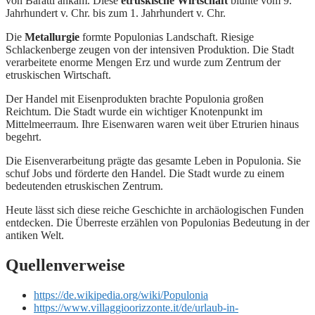
von Baratti ankam. Diese
etruskische Wirtschaft
blühte vom 9.
Jahrhundert v. Chr. bis zum 1. Jahrhundert v. Chr.
Die
Metallurgie
formte Populonias Landschaft. Riesige
Schlackenberge zeugen von der intensiven Produktion. Die Stadt
verarbeitete enorme Mengen Erz und wurde zum Zentrum der
etruskischen Wirtschaft.
Der Handel mit Eisenprodukten brachte Populonia großen
Reichtum. Die Stadt wurde ein wichtiger Knotenpunkt im
Mittelmeerraum. Ihre Eisenwaren waren weit über Etrurien hinaus
begehrt.
Die Eisenverarbeitung prägte das gesamte Leben in Populonia. Sie
schuf Jobs und förderte den Handel. Die Stadt wurde zu einem
bedeutenden etruskischen Zentrum.
Heute lässt sich diese reiche Geschichte in archäologischen Funden
entdecken. Die Überreste erzählen von Populonias Bedeutung in der
antiken Welt.
Quellenverweise
https://de.wikipedia.org/wiki/Populonia
https://www.villaggioorizzonte.it/de/urlaub-in-