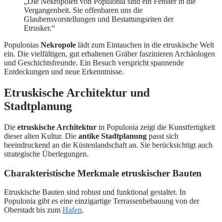
„Die Nekropolen von Populonia sind ein Fenster in die
Vergangenheit. Sie offenbaren uns die
Glaubensvorstellungen und Bestattungsriten der
Etrusker.“
Populonias
Nekropole
lädt zum Eintauchen in die etruskische Welt
ein. Die vielfältigen, gut erhaltenen Gräber faszinieren Archäologen
und Geschichtsfreunde. Ein Besuch verspricht spannende
Entdeckungen und neue Erkenntnisse.
Etruskische Architektur und
Stadtplanung
Die
etruskische Architektur
in Populonia zeigt die Kunstfertigkeit
dieser alten Kultur. Die
antike Stadtplanung
passt sich
beeindruckend an die Küstenlandschaft an. Sie berücksichtigt auch
strategische Überlegungen.
Charakteristische Merkmale etruskischer Bauten
Etruskische Bauten sind robust und funktional gestaltet. In
Populonia gibt es eine einzigartige Terrassenbebauung von der
Oberstadt bis zum
Hafen
.