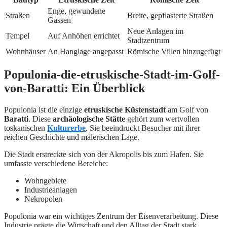
Enge, gewundene
Straßen
Breite, gepflasterte Straßen
Gassen
Neue Anlagen im
Tempel
Auf Anhöhen errichtet
Stadtzentrum
Wohnhäuser
An Hanglage angepasst
Römische Villen hinzugefügt
Populonia-die-etruskische-Stadt-im-Golf-
von-Baratti: Ein Überblick
Populonia ist die einzige
etruskische Küstenstadt
am Golf von
Baratti
. Diese
archäologische Stätte
gehört zum wertvollen
toskanischen
Kulturerbe
. Sie beeindruckt Besucher mit ihrer
reichen Geschichte und malerischen Lage.
Die Stadt erstreckte sich von der Akropolis bis zum Hafen. Sie
umfasste verschiedene Bereiche:
Wohngebiete
Industrieanlagen
Nekropolen
Populonia war ein wichtiges Zentrum der Eisenverarbeitung. Diese
Industrie prägte die Wirtschaft und den Alltag der Stadt stark.