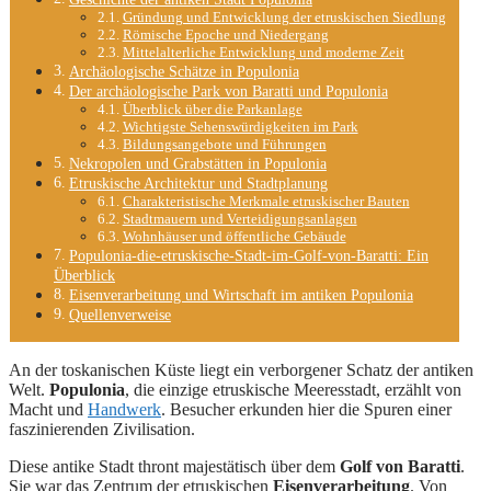
Gründung und Entwicklung der etruskischen Siedlung
Römische Epoche und Niedergang
Mittelalterliche Entwicklung und moderne Zeit
Archäologische Schätze in Populonia
Der archäologische Park von Baratti und Populonia
Überblick über die Parkanlage
Wichtigste Sehenswürdigkeiten im Park
Bildungsangebote und Führungen
Nekropolen und Grabstätten in Populonia
Etruskische Architektur und Stadtplanung
Charakteristische Merkmale etruskischer Bauten
Stadtmauern und Verteidigungsanlagen
Wohnhäuser und öffentliche Gebäude
Populonia-die-etruskische-Stadt-im-Golf-von-Baratti: Ein
Überblick
Eisenverarbeitung und Wirtschaft im antiken Populonia
Quellenverweise
An der toskanischen Küste liegt ein verborgener Schatz der antiken
Welt.
Populonia
, die einzige etruskische Meeresstadt, erzählt von
Macht und
Handwerk
. Besucher erkunden hier die Spuren einer
faszinierenden Zivilisation.
Diese antike Stadt thront majestätisch über dem
Golf von Baratti
.
Sie war das Zentrum der etruskischen
Eisenverarbeitung
. Von