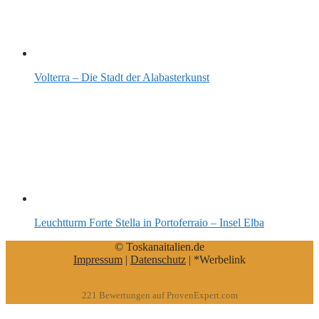
Volterra – Die Stadt der Alabasterkunst
Leuchtturm Forte Stella in Portoferraio – Insel Elba
© Toskanaitalien.de
Impressum
|
Datenschutz
| *Werbelink
221
Bewertungen auf ProvenExpert.com