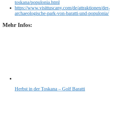
toskana/populonia.html
https://www.visittuscany.com/de/attraktionen/der-
archaeologische-park-von-baratti-und-populonia/
Mehr Infos:
Herbst in der Toskana – Golf Baratti