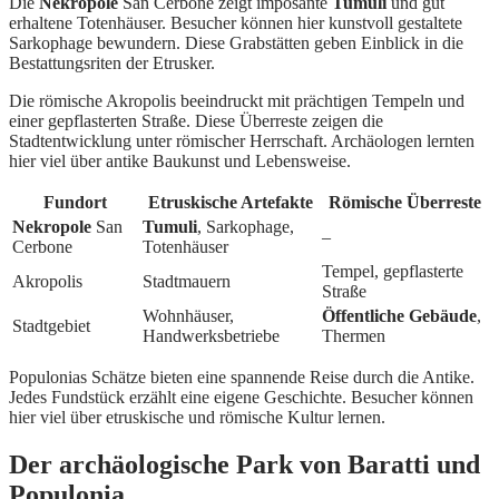
Die
Nekropole
San Cerbone zeigt imposante
Tumuli
und gut
erhaltene Totenhäuser. Besucher können hier kunstvoll gestaltete
Sarkophage bewundern. Diese Grabstätten geben Einblick in die
Bestattungsriten der Etrusker.
Die römische Akropolis beeindruckt mit prächtigen Tempeln und
einer gepflasterten Straße. Diese Überreste zeigen die
Stadtentwicklung unter römischer Herrschaft. Archäologen lernten
hier viel über antike Baukunst und Lebensweise.
Fundort
Etruskische Artefakte
Römische Überreste
Nekropole
San
Tumuli
, Sarkophage,
–
Cerbone
Totenhäuser
Tempel, gepflasterte
Akropolis
Stadtmauern
Straße
Wohnhäuser,
Öffentliche Gebäude
,
Stadtgebiet
Handwerksbetriebe
Thermen
Populonias Schätze bieten eine spannende Reise durch die Antike.
Jedes Fundstück erzählt eine eigene Geschichte. Besucher können
hier viel über etruskische und römische Kultur lernen.
Der archäologische Park von Baratti und
Populonia