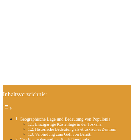
Inhaltsverzeichnis:
Geographische Lage und Bedeutung von Populonia
Einzigartige Küstenlage in der Toskana
Historische Bedeutung als etruskisches Zentrum
Verbindung zum Golf von Baratti
Geschichte der antiken Stadt Populonia