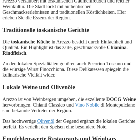
Arezzo verzaubert mit toskanischen Gaumenfreuden und reicher
Weinkultur. Die Stadt lockt mit authentischen
Geschmackserlebnissen und traditionellen Köstlichkeiten. Hier
erleben Sie die Essenz der Region.
Traditionelle toskanische Gerichte
Die
toskanische Küche
in Arezzo besticht durch Einfachheit und
Qualität. Ein Highlight ist das zarte, geschmackvolle
Chianina-
Rindfleisch
.
Zu den lokalen Spezialitäten gehören auch Pecorino Toscano und
die würzige Wurst Finocchiona. Diese Delikatessen spiegeln die
kulinarische Vielfalt wider.
Lokale Weine und Olivenöle
Arezzo ist von Weinbergen umgeben, die exzellente
DOCG-Weine
hervorbringen. Chianti Classico und
Vino Nobile
di Montepulciano
sind bekannte Vertreter der Region.
Das hochwertige
Olivenöl
der Gegend ergänzt die lokalen Gerichte
perfekt. Es verleiht den Speisen eine besondere Note.
Empfehlenswerte Restaurants und Weinbars