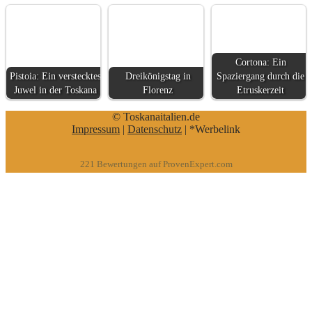
Cortona: Ein
Pistoia: Ein verstecktes
Dreikönigstag in
Spaziergang durch die
Juwel in der Toskana
Florenz
Etruskerzeit
© Toskanaitalien.de
Impressum
|
Datenschutz
| *Werbelink
221
Bewertungen auf ProvenExpert.com
eEducation Net e.K.