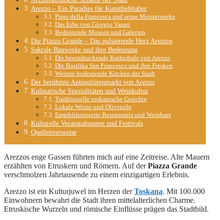
Arezzo – Ein Paradies für Kunstliebhaber
Piero della Francesca und seine Meisterwerke
Das Erbe von Giorgio Vasari
Bedeutende Museen und Galerien
Die Piazza Grande – Das pulsierende Herz Arezzos
Sakrale Bauwerke und ihre Bedeutung
Die beeindruckende Kathedrale von Arezzo
Die Basilika San Francesco und ihre Fresken
Weitere bedeutende Kirchen der Stadt
Der berühmte Antiquitätenmarkt von Arezzo
Kulinarische Spezialitäten und Weinkultur
Traditionelle toskanische Gerichte
Lokale Weine und Olivenöle
Empfehlenswerte Restaurants und Weinbars
Kulturelle Veranstaltungen und Festivals
Quellenverweise
Arezzos enge Gassen führten mich auf eine Zeitreise. Alte Mauern
erzählten von Etruskern und Römern. Auf der
Piazza Grande
verschmolzen Jahrtausende zu einem einzigartigen Erlebnis.
Arezzo ist ein Kulturjuwel im Herzen der
Toskana
. Mit 100.000
Einwohnern bewahrt die Stadt ihren mittelalterlichen Charme.
Etruskische Wurzeln und römische Einflüsse prägen das Stadtbild.