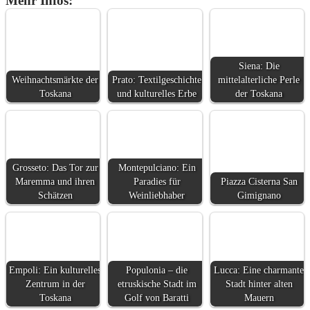
Mehr Infos:
Siena: Die
Weihnachtsmärkte der
Prato: Textilgeschichte
mittelalterliche Perle
Toskana
und kulturelles Erbe
der Toskana
Grosseto: Das Tor zur
Montepulciano: Ein
Maremma und ihren
Paradies für
Piazza Cisterna San
Schätzen
Weinliebhaber
Gimignano
Empoli: Ein kulturelles
Populonia – die
Lucca: Eine charmante
Zentrum in der
etruskische Stadt im
Stadt hinter alten
Toskana
Golf von Baratti
Mauern