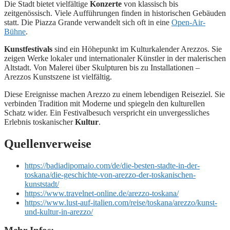
Die Stadt bietet vielfältige
Konzerte
von klassisch bis
zeitgenössisch. Viele Aufführungen finden in historischen Gebäuden
statt. Die Piazza Grande verwandelt sich oft in eine
Open-Air-
Bühne
.
Kunstfestivals
sind ein Höhepunkt im Kulturkalender Arezzos. Sie
zeigen Werke lokaler und internationaler Künstler in der malerischen
Altstadt. Von Malerei über Skulpturen bis zu Installationen –
Arezzos Kunstszene ist vielfältig.
Diese Ereignisse machen Arezzo zu einem lebendigen Reiseziel. Sie
verbinden Tradition mit Moderne und spiegeln den kulturellen
Schatz wider. Ein Festivalbesuch verspricht ein unvergessliches
Erlebnis toskanischer
Kultur
.
Quellenverweise
https://badiadipomaio.com/de/die-besten-stadte-in-der-
toskana/die-geschichte-von-arezzo-der-toskanischen-
kunststadt/
https://www.travelnet-online.de/arezzo-toskana/
https://www.lust-auf-italien.com/reise/toskana/arezzo/kunst-
und-kultur-in-arezzo/