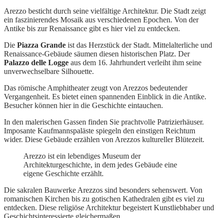
Arezzo besticht durch seine vielfältige Architektur. Die Stadt zeigt
ein faszinierendes Mosaik aus verschiedenen Epochen. Von der
Antike bis zur Renaissance gibt es hier viel zu entdecken.
Die
Piazza Grande
ist das Herzstück der Stadt. Mittelalterliche und
Renaissance-Gebäude säumen diesen historischen Platz. Der
Palazzo delle Logge
aus dem 16. Jahrhundert verleiht ihm seine
unverwechselbare Silhouette.
Das römische Amphitheater zeugt von Arezzos bedeutender
Vergangenheit. Es bietet einen spannenden Einblick in die Antike.
Besucher können hier in die Geschichte eintauchen.
In den malerischen Gassen finden Sie prachtvolle Patrizierhäuser.
Imposante Kaufmannspaläste spiegeln den einstigen Reichtum
wider. Diese Gebäude erzählen von Arezzos kultureller Blütezeit.
Arezzo ist ein lebendiges Museum der
Architekturgeschichte, in dem jedes Gebäude eine
eigene Geschichte erzählt.
Die sakralen Bauwerke Arezzos sind besonders sehenswert. Von
romanischen Kirchen bis zu gotischen Kathedralen gibt es viel zu
entdecken. Diese religiöse Architektur begeistert Kunstliebhaber und
Geschichtsinteressierte gleichermaßen.