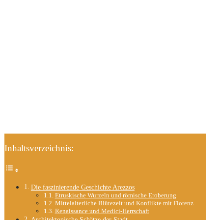
Inhaltsverzeichnis:
Die faszinierende Geschichte Arezzos
Etruskische Wurzeln und römische Eroberung
Mittelalterliche Blütezeit und Konflikte mit Florenz
Renaissance und Medici-Herrschaft
Architektonische Schätze der Stadt