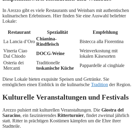
In Arezzo gibt es viele Restaurants und Weinbars mit authentischen
kulinarischen Erlebnissen. Hier finden Sie eine Auswahl beliebter
Lokale:
Restaurant
Spezialität
Empfehlung
Chianina-
La Lancia d’Oro
Bistecca alla Fiorentina
Rindfleisch
Vineria Ciao
Weinverkostung mit
DOCG-Weine
Dal Chiodo
lokalen Käsesorten
Osteria dei
Traditionelle
Pappardelle al cinghiale
Mercanti
toskanische Küche
Diese Lokale bieten exquisite Speisen und Getränke. Sie
ermöglichen einen Einblick in die kulinarische
Tradition
der Region.
Kulturelle Veranstaltungen und Festivals
Arezzo pulsiert mit kulturellen Veranstaltungen. Die
Giostra del
Saracino
, ein faszinierendes
Ritterturnier
, findet zweimal jährlich
statt. Ritter in prächtigen Kostümen kämpfen um die Ehre ihrer
Stadtteile.