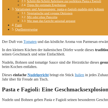
Schritt-für-Schritt Anleitung zur perfekten Pasta e Fagioli
Tipps für optimale Ergebnisse
Variationen und Anpassungen: pasta-e-fagioli-nudeln-mit-bohnen
Vegetarische und vegane Optionen
Mit oder ohne Pancetta
Wie man das Gericht saisonal anpasst
Fazit
Quellenverweise
Der Duft von
Tomaten
und das köstliche Aroma von Parmesan erwärm
In den kleinen Küchen der italienischen Dörfer wurde dieses
traditio
seinen Geschmack und seine Einfachheit.
Nudeln, Bohnen und tomatige Sauce sind die Herzstücke dieses
gesu
beim Kochen entfalten.
Dieses
einfache
Nudelgericht
bringt ein Stück
Italien
in jedes Zuhaus
Jahr über für Freude am Tisch.
Pasta e Fagioli: Eine Geschmacksexplosion 
Nudeln und Bohnen geben Pasta e Fagioli seinen besonderen Geschm