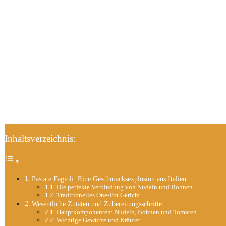
Inhaltsverzeichnis:
Pasta e Fagioli: Eine Geschmacksexplosion aus Italien
Die perfekte Verbindung von Nudeln und Bohnen
Traditionelles One-Pot Gericht
Wesentliche Zutaten und Zubereitungsschritte
Hauptkomponenten: Nudeln, Bohnen und Tomaten
Wichtige Gewürze und Kräuter