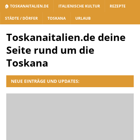
🏠 TOSKANAITALIEN.DE
ITALIENISCHE KULTUR
REZEPTE
STÄDTE / DÖRFER
TOSKANA
URLAUB
Toskanaitalien.de deine
Seite rund um die
Toskana
NEUE EINTRÄGE UND UPDATES: