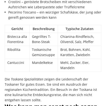
Crostini – geröstete Brotscheiben mit verschiedenen
Aufstrichen wie Leberpastete oder Trüffelcreme
Pecorino Toscano – ein würziger Schafskäse, der jung oder
gereift genossen werden kann
Gericht
Beschreibung
Typische Zutaten
Bistecca alla
Gegrilltes T-
Chianina-Rindfleisch,
Fiorentina
Bone-Steak
Olivenöl, Salz, Pfeffer
Ribollita
Toskanische
Brot, Bohnen, Kohl,
Gemüsesuppe
Karotten, Zwiebeln
Cantuccini
Mandelkekse
Mehl, Zucker, Eier,
Mandeln
Die
Toskana Spezialitäten
zeigen die Leidenschaft der
Toskaner für gutes Essen. Sie sind ein Ausdruck der
regionalen Küchentradition. Ein Besuch in der Toskana ist
eine kulinarische Entdeckungsreise, die man sich nicht
entgehen lassen sollte.