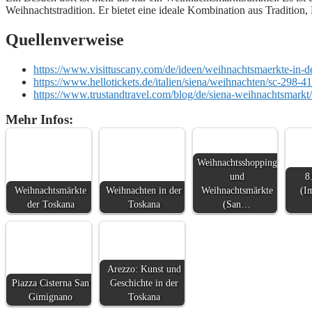
Weihnachtstradition. Er bietet eine ideale Kombination aus Tradition, 
Quellenverweise
https://www.visittuscany.com/de/ideen/weihnachtsmaerkte-in-d
https://www.hellotickets.de/italien/siena/weihnachten/sc-298-4
https://www.trustandtravel.com/blog/de/siena-weihnachtsmarkt/
Mehr Infos:
Weihnachtsshopping
und
8
Weihnachtsmärkte
Weihnachten in der
Weihnachtsmärkte
(I
der Toskana
Toskana
(San…
Arezzo: Kunst und
Piazza Cisterna San
Geschichte in der
Gimignano
Toskana