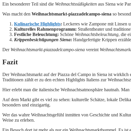
Ein besonderer Teil sind die
Weihnachtssüßigkeiten
aus Siena wie Pan
Was macht den
Weihnachtsmarkt-piazzadelcampo-siena
so besonde
Kulinarische Highlights
:
Leckeres wie Zampone mit Linsen un
Kulturelles Rahmenprogramm:
Straßentheater und traditione
Festliche Beleuchtung:
Schöne
Weihnachtsbeleuchtung
, die 
Krippenbesichtigungen Siena
:
Handgefertigte Krippen erzähle
Der
Weihnachtsmarkt-piazzadelcampo-siena
vereint
Weihnachtsmarkt
Fazit
Der Weihnachtsmarkt auf der Piazza del Campo in Siena ist wirklich e
Traditionen zählt er zu den echten Highlights Italiens zur Weihnachtsz
Hier erlebt man die italienische Weihnachtsatmosphäre hautnah. Man t
Auf dem Markt gibt es viel zu sehen: kulturelle Schätze, lokale Del
besonders und einzigartig.
Wer das wahre Weihnachtsgefühl inmitten von Geschichte und Kultur 
Weise zu erleben.
Ein Besuch dort ist mehr als nur ein Weihnachtsmarktbummel. Es ist e