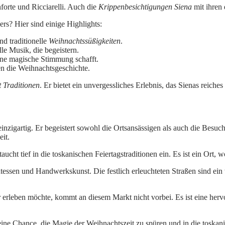
forte und Ricciarelli. Auch die
Krippenbesichtigungen Siena
mit ihren 
rs? Hier sind einige Highlights:
d traditionelle
Weihnachtssüßigkeiten
.
lle Musik, die begeistern.
eine magische Stimmung schafft.
n die Weihnachtsgeschichte.
 Traditionen
. Er bietet ein unvergessliches Erlebnis, das Sienas reiches
inzigartig. Er begeistert sowohl die Ortsansässigen als auch die Besuc
eit.
aucht tief in die toskanischen Feiertagstraditionen ein. Es ist ein Ort
ikatessen und Handwerkskunst. Die festlich erleuchteten Straßen sind 
erleben möchte, kommt an diesem Markt nicht vorbei. Es ist eine herv
ine Chance, die Magie der Weihnachtszeit zu spüren und in die toskanisc