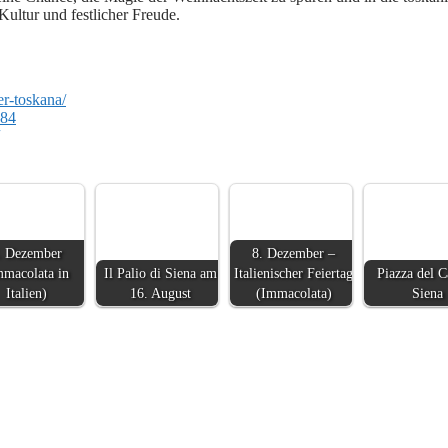
Kultur und festlicher Freude.
er-toskana/
184
. Dezember
8. Dezember –
mmacolata in
Il Palio di Siena am
Italienischer Feiertag
Piazza del 
Italien)
16. August
(Immacolata)
Siena