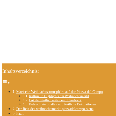
Inhaltsverzeichnis:
Magische Weihnachtsatmosphäre auf der Piazza del Campo
Kulturelle Highlights am Weihnachtsmarkt
Lokale Köstlichkeiten und Handwerk
Beleuchtete Straßen und festliche Dekorationen
Der Reiz des weihnachtsmarkt-piazzadelcampo-siena
Fazit