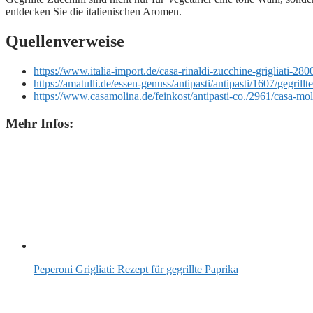
entdecken Sie die italienischen Aromen.
Quellenverweise
https://www.italia-import.de/casa-rinaldi-zucchine-grig
https://amatulli.de/essen-genuss/antipasti/antipasti/1607/gegrill
https://www.casamolina.de/feinkost/antipasti-co./2961/casa-mol
Mehr Infos:
Peperoni Grigliati: Rezept für gegrillte Paprika