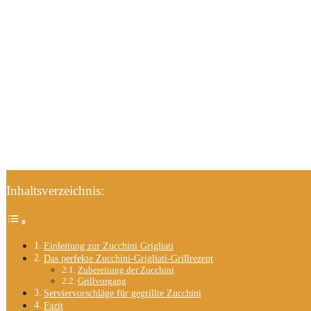
Inhaltsverzeichnis:
Einleitung zur Zucchini Grigliati
Das perfekte Zucchini-Grigliati-Grillrezept
Zubereitung der Zucchini
Grillvorgang
Serviervorschläge für gegrillte Zucchini
Fazit