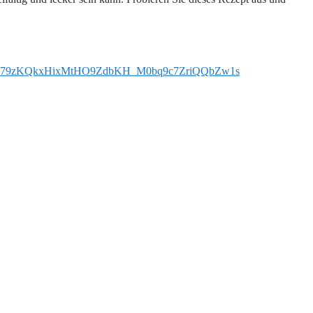
c0McWQzS3G79zKQkxHixMtHO9ZdbKH_M0bq9c7ZriQQbZw1s