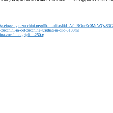
liati-2800g-eingelegte-zucchini-gegrillt-in-ol?srsltid=AfmBOorZ
te-zucchini-in-oel-zucchine-grigliati-in-olio-3100ml
ina-zucchine-grigliati-250-g