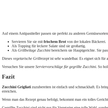
Auf einem Antipastiteller passen sie perfekt zu anderen Gemüsesort
Servieren Sie sie mit
frischem Brot
von der lokalen Bäckerei.
Als Topping für leckere Salate sind sie großartig.
Als
Grillbeilage Zucchini
bereichern sie Hauptgerichte. Sie pas
Dieses
vegetarische Grillrezept
ist sehr wandelbar. Es eignet sich für
Versuchen Sie unsere
Serviervorschläge für gegrillte Zucchini
. So ho
Fazit
Zucchini Grigliati
zuzubereiten ist einfach und schmackhaft. Es bri
erreichen.
Wenn man das Rezept genau befolgt, bekommt man ein tolles Gericht. Di
Gegrillte Zucchini sind nicht nur für Vegetarier eine tolle Wahl, son