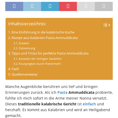
Inhaltsverzeichnis:
Eine Einführung in die kalabrische Küche
Rezept-aus-Kalabrien-Pasta-Ammuddicata
Zutaten
Zubereitung
Tipps und Tricks für perfekte Pasta Ammuddicata
Auswahl der richtigen Sardellen
Knusprigkeit durch Paniermehl
Fazit
Quellenverweise
Manche Augenblicke berühren uns tief und bringen
Erinnerungen zurück. Als ich
Pasta
Ammuddicata
probierte,
fühlte ich mich sofort in die Arme meiner Nonna versetzt.
Dieses
traditionelle kalabrische Gericht
ist
einfach
und
herzhaft. Es kommt aus Kalabrien und wird an Heiligabend
gemacht.