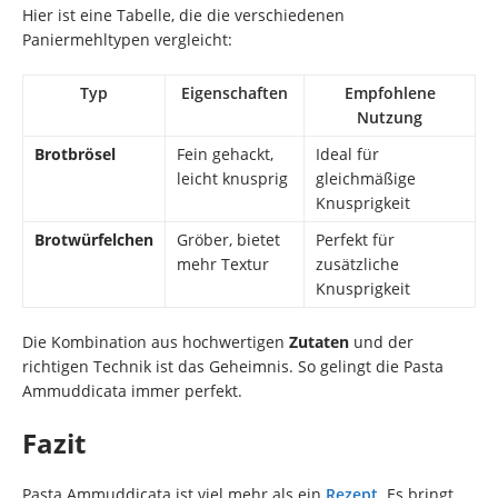
Hier ist eine Tabelle, die die verschiedenen
Paniermehltypen vergleicht:
Typ
Eigenschaften
Empfohlene
Nutzung
Brotbrösel
Fein gehackt,
Ideal für
leicht knusprig
gleichmäßige
Knusprigkeit
Brotwürfelchen
Gröber, bietet
Perfekt für
mehr Textur
zusätzliche
Knusprigkeit
Die Kombination aus hochwertigen
Zutaten
und der
richtigen Technik ist das Geheimnis. So gelingt die Pasta
Ammuddicata immer perfekt.
Fazit
Pasta Ammuddicata ist viel mehr als ein
Rezept
. Es bringt