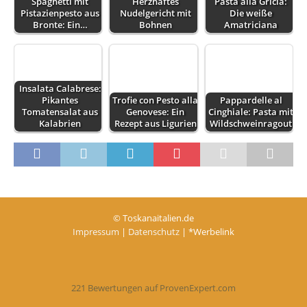
Spaghetti mit
Herzhaftes
Pasta alla Gricia:
Pistazienpesto aus
Nudelgericht mit
Die weiße
Bronte: Ein…
Bohnen
Amatriciana
Insalata Calabrese:
Pikantes
Trofie con Pesto alla
Pappardelle al
Tomatensalat aus
Genovese: Ein
Cinghiale: Pasta mit
Kalabrien
Rezept aus Ligurien
Wildschweinragout
© Toskanaitalien.de
Impressum
|
Datenschutz
| *Werbelink
221
Bewertungen auf ProvenExpert.com