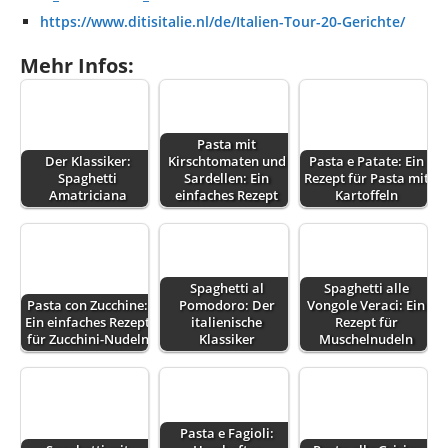
https://www.ditisitalie.nl/de/Italien-Tour-20-Gerichte/
Mehr Infos:
Pasta mit
Der Klassiker:
Kirschtomaten und
Pasta e Patate: Ein
Spaghetti
Sardellen: Ein
Rezept für Pasta mit
Amatriciana
einfaches Rezept
Kartoffeln
Spaghetti al
Spaghetti alle
Pasta con Zucchine:
Pomodoro: Der
Vongole Veraci: Ein
Ein einfaches Rezept
italienische
Rezept für
für Zucchini-Nudeln
Klassiker
Muschelnudeln
Pasta e Fagioli: